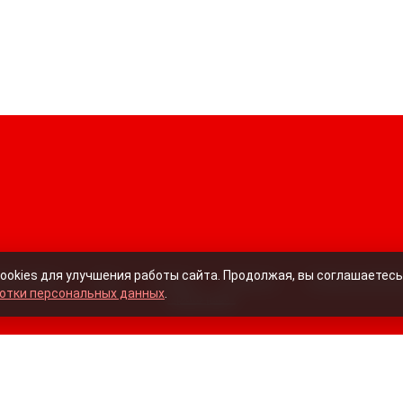
ookies для улучшения работы сайта. Продолжая, вы соглашаетесь
аши работы
Цены
Отзывы
Контакты
Правовая инфор
отки персональных данных
.
Архив работ