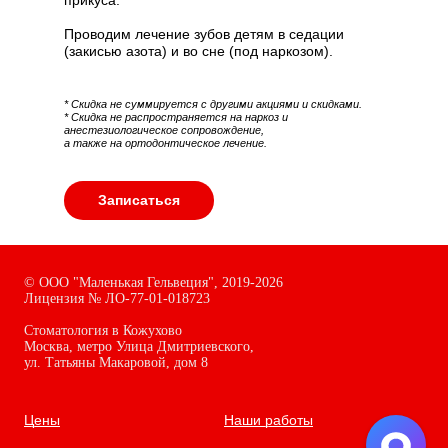
прикуса.
Проводим лечение зубов детям в седации
(закисью азота) и во сне (под наркозом).
* Скидка не суммируется с другими акциями и скидками.
* Скидка не распространяется на наркоз и
анестезиологическое сопровождение,
а также на ортодонтическое лечение.
Записаться
©
ООО "Маленькая Гельвеция",
2019-2026
Лицензия № ЛО-77-01-018723
Стоматология в Кожухово
Москва, метро Улица Дмитриевского,
ул. Татьяны Макаровой, дом
8
Цены
Наши работы