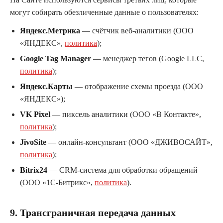
могут собирать обезличенные данные о пользователях:
Яндекс.Метрика
— счётчик веб-аналитики (ООО
«ЯНДЕКС»,
политика
);
Google Tag Manager
— менеджер тегов (Google LLC,
политика
);
Яндекс.Карты
— отображение схемы проезда (ООО
«ЯНДЕКС»);
VK Pixel
— пиксель аналитики (ООО «В Контакте»,
политика
);
JivoSite
— онлайн-консультант (ООО «ДЖИВОСАЙТ»,
политика
);
Bitrix24
— CRM-система для обработки обращений
(ООО «1С-Битрикс»,
политика
).
9. Трансграничная передача данных