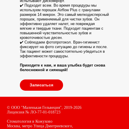
испытывают дискомфорт.
✔️ Подходит всем. Во время процедуры мы
используем порошок Airflow Plus с гранулами
размеров 14 микрон. Это самый мелкодисперсный
порошок, применяемый для чистки зубов. Он
эффективно удаляет налет, не повреждая
мягкие и твердые ткани. Подходит пациентам с
повышенной чувствительностью зубов и
кровоточивостью десен.
✔️ Соблюдаем фотопротокол. Врач-гигиенист
фиксирует на фото ситуацию до гигиены и после.
Так пациент может самостоятельно убедиться в
эффективности процедуры.
Приходите к нам, и ваша улыбка будет снова
белоснежной и сияющей!
Записаться
©
ООО "Маленькая Гельвеция",
2019-2026
Лицензия № ЛО-77-01-018723
Стоматология в Кожухово
Москва, метро Улица Дмитриевского,