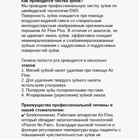
Как проводится чистка зубов?
Мы проводим профессиональную чистку зубов по
швейцарской технологии EMS.
Поверхность зубов очищается при помощи
воздушно-водяной смеси со специальным
мелкодисперсным неабразивным оригинальным
порошком Air Flow Plus. В отличие от аналогов, он
не царапает эмаль зубов, эффективно очищает
неминерализованные и слабоминерализованные
зубные отложения с наддесневых и поддесневых
поверхностей зубов.
Гигиена полости рта проводится в несколько
этапов
:
1. Мягкий зубной налет удаляем при помощи Air
Flow.
2. Для удаления твердого зубного налета
используем ультразвук.
3. Полируем зубы полировочными пастами.
4. Фторирование (укрепление) зубной эмали.
Преимущества профессиональной гигиены в
нашей стоматологии:
✔️ Безболезненно. Работаем аппаратом Air-Flow,
который обладает запатентованной технологией
«Piezon No Pain». Благодаря высокой точности и
функции регулировки температуры воды пациенты с
повышенной чувствительностью зубов не