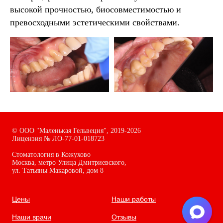
высокой прочностью, биосовместимостью и
превосходными эстетическими свойствами.
©
ООО "Маленькая Гельвеция",
2019-2026
Лицензия № ЛО-77-01-018723
Стоматология в Кожухово
Москва, метро Улица Дмитриевского,
ул. Татьяны Макаровой, дом
8
Цены
Наши работы
Наши врачи
Отзывы