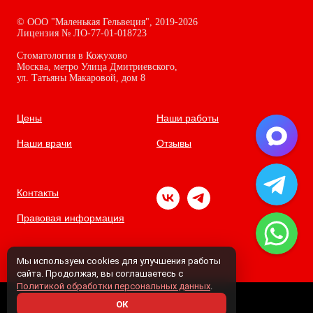
©
ООО "Маленькая Гельвеция",
2019-2026
Лицензия № ЛО-77-01-018723
Стоматология в Кожухово
Москва, метро Улица Дмитриевского,
ул. Татьяны Макаровой, дом
8
Цены
Наши работы
Наши врачи
Отзывы
Контакты
Правовая информация
Мы используем cookies для улучшения работы
сайта. Продолжая, вы соглашаетесь с
Политикой обработки персональных данных
.
ОК
Tilda
Made on