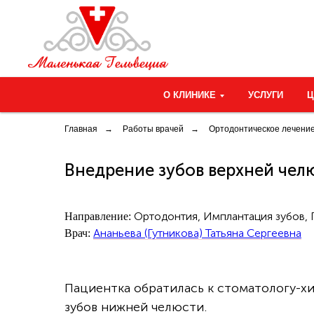
О КЛИНИКЕ
УСЛУГИ
Главная
→
Работы врачей
→
Ортодонтическое лечение
Внедрение зубов верхней чел
Ортодонтия, Имплантация зубов,
Направление:
Ананьева (Гутникова) Татьяна Сергеевна
Врач:
Пациентка обратилась к стоматологу-х
зубов нижней челюсти.