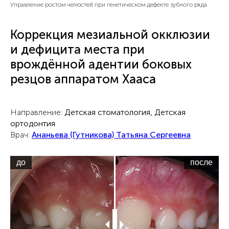
Управление ростом челюстей при генетическом дефекте зубного ряда
Коррекция мезиальной окклюзии
и дефицита места при
врождённой адентии боковых
резцов аппаратом Хааса
Направление:
Детская стоматология, Детская
ортодонтия
Врач:
Ананьева (Гутникова) Татьяна Сергеевна
до
после