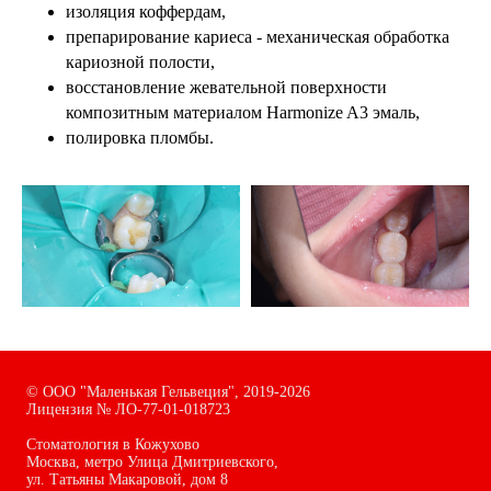
изоляция коффердам,
препарирование кариеса - механическая обработка
кариозной полости,
восстановление жевательной поверхности
композитным материалом Harmonize A3 эмаль,
полировка пломбы.
©
ООО "Маленькая Гельвеция",
2019-2026
Лицензия № ЛО-77-01-018723
Стоматология в Кожухово
Москва, метро Улица Дмитриевского,
ул. Татьяны Макаровой, дом
8