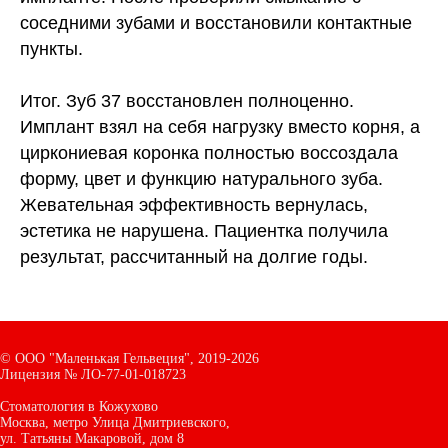
соседними зубами и восстановили контактные
пункты.
Итог.
Зуб 37 восстановлен полноценно.
Имплант взял на себя нагрузку вместо корня, а
циркониевая коронка полностью воссоздала
форму, цвет и функцию натурального зуба.
Жевательная эффективность вернулась,
эстетика не нарушена. Пациентка получила
результат, рассчитанный на долгие годы.
©
ООО "Маленькая Гельвеция",
2019-2026
Лицензия № ЛО-77-01-018723
Стоматология в Кожухово
Москва, метро Улица Дмитриевского,
ул. Татьяны Макаровой, дом
8