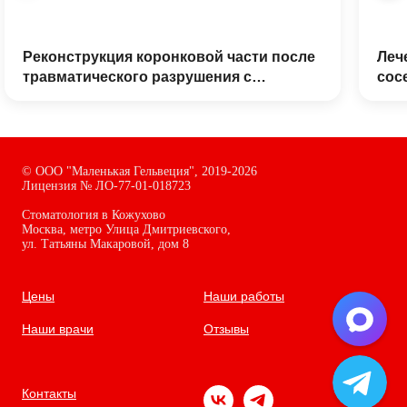
©
ООО "Маленькая Гельвеция",
2019-2026
Лицензия № ЛО-77-01-018723
Стоматология в Кожухово
Москва, метро Улица Дмитриевского,
ул. Татьяны Макаровой, дом
8
Цены
Наши работы
Наши врачи
Отзывы
Контакты