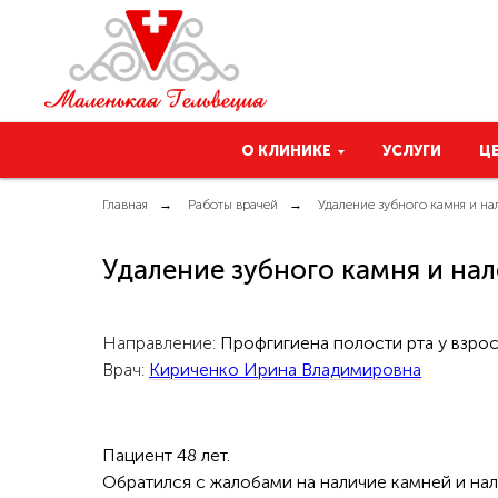
О КЛИНИКЕ
УСЛУГИ
Ц
Главная
→
Работы врачей
→
Удаление зубного камня и на
Удаление зубного камня и нал
Направление:
Профгигиена полости рта у взро
Врач:
Кириченко Ирина Владимировна
Пациент 48 лет.
Обратился с жалобами на наличие камней и нал