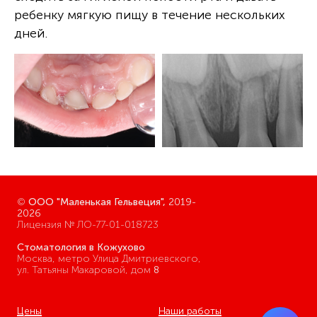
ребенку мягкую пищу в течение нескольких
дней.
©
ООО "Маленькая Гельвеция",
2019-
2026
Лицензия № ЛО-77-01-018723
Стоматология в Кожухово
Москва, метро Улица Дмитриевского,
ул. Татьяны Макаровой, дом
8
Цены
Наши работы