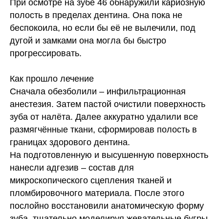
При осмотре
на зубе 46
обнаружили
кариозную
полость
в пределах дентина. Она пока не
беспокоила, но если бы её не вылечили, под
дугой и замками она могла бы быстро
прогрессировать.
Как прошло лечение
Сначала обезболили – инфильтрационная
анестезия. Затем пастой очистили поверхность
зуба от налёта. Далее аккуратно удалили все
размягчённые ткани, сформировав полость в
границах здорового дентина.
На подготовленную и высушенную поверхность
нанесли адгезив – состав для
микроскопического сцепления тканей и
пломбировочного материала. После этого
послойно восстановили анатомическую форму
зуба, тщательно моделируя жевательные бугры