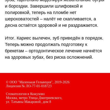
и бороздки. Завершили шлифовкой и
полировкой, теперь на пломбе нет
шероховатостей – налёт не скапливается, а
десна остаётся здоровой и не раздражается.
Итог
. Кариес вылечен, зуб приведён в порядок.
Теперь можно продолжать подготовку к
брекетам – ортодонтическое лечение начнётся
на здоровых зубах, без риска осложнений.
©
ООО "Маленькая Гельвеция",
2019-2026
Лицензия № ЛО-77-01-018723
Стоматология в Кожухово
Москва, метро Улица Дмитриевского,
ул. Татьяны Макаровой, дом
8