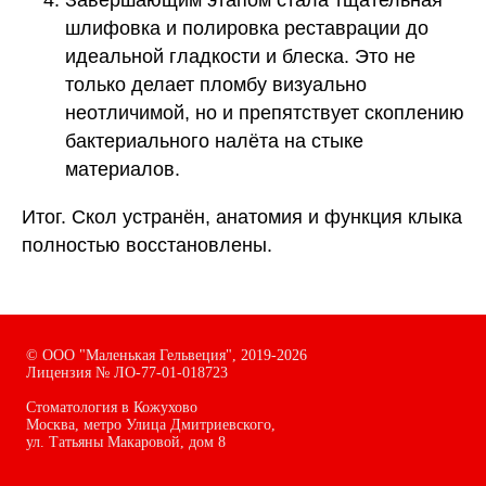
Завершающим этапом стала тщательная
шлифовка и полировка реставрации до
идеальной гладкости и блеска. Это не
только делает пломбу визуально
неотличимой, но и препятствует скоплению
бактериального налёта на стыке
материалов.
Итог.
Скол устранён, анатомия и функция клыка
полностью восстановлены.
©
ООО "Маленькая Гельвеция",
2019-2026
Лицензия № ЛО-77-01-018723
Стоматология в Кожухово
Москва, метро Улица Дмитриевского,
ул. Татьяны Макаровой, дом
8