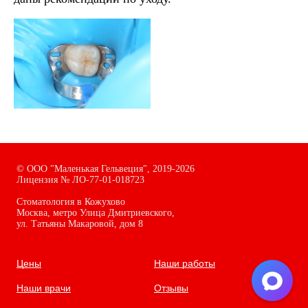
©
ООО "Маленькая Гельвеция",
2019-2026
Лицензия № ЛО-77-01-018723
Стоматология в Кожухово
Москва, метро Улица Дмитриевского,
ул. Татьяны Макаровой, дом
8
Цены
Наши работы
Наши врачи
Отзывы