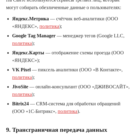
могут собирать обезличенные данные о пользователях:
Яндекс.Метрика
— счётчик веб-аналитики (ООО
«ЯНДЕКС»,
политика
);
Google Tag Manager
— менеджер тегов (Google LLC,
политика
);
Яндекс.Карты
— отображение схемы проезда (ООО
«ЯНДЕКС»);
VK Pixel
— пиксель аналитики (ООО «В Контакте»,
политика
);
JivoSite
— онлайн-консультант (ООО «ДЖИВОСАЙТ»,
политика
);
Bitrix24
— CRM-система для обработки обращений
(ООО «1С-Битрикс»,
политика
).
9. Трансграничная передача данных