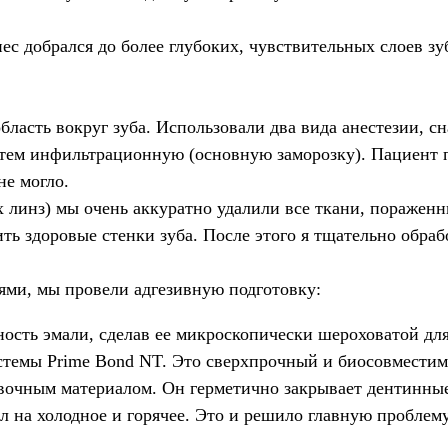
ес добрался до более глубоких, чувствительных слоев зу
ласть вокруг зуба. Использовали два вида анестезии, сн
атем инфильтрационную (основную заморозку). Пациент п
не могло.
линз) мы очень аккуратно удалили все ткани, пораженн
ь здоровые стенки зуба. После этого я тщательно обраб
ями, мы провели адгезивную подготовку:
ость эмали, сделав ее микроскопически шероховатой для
истемы Prime Bond NT. Это сверхпрочный и биосовместим
вочным материалом. Он герметично закрывает дентинные
ал на холодное и горячее. Это и решило главную проблем