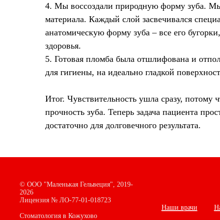
4. Мы воссоздали природную форму зуба. М
материала. Каждый слой засвечивался специ
анатомическую форму зуба – все его бугорки
здоровья.
5. Готовая пломба была отшлифована и отпол
для гигиены, на идеально гладкой поверхност
Итог.
Чувствительность ушла сразу, потому 
прочность зуба. Теперь задача пациента прос
достаточно для долговечного результата.
©
ООО "Маленькая Гельвеция",
2019-
2026
Лицензия № ЛО-77-01-018723
Наши врачи
Н
Стоматология в Кожухово