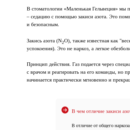
В стоматологии «Маленькая Гельвеция» мы 
– седацию с помощью закиси азота. Это пом
и безопасным.
Закись азота (N
O)
, также известная как
"вес
2
успокоения). Это не наркоз, а легкое обезбо
Принцип действия.
Газ подается через специ
с врачом и реагировать на его команды, но п
начинается практически мгновенно и прекращ
В чем отличие закиси азо
В отличие от общего наркоза