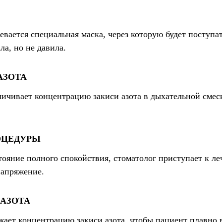
евается специальная маска, через которую будет поступа
ла, но не давила.
АЗОТА
ичивает концентрацию закиси азота в дыхательной смеси
я.
ОЦЕДУРЫ
тояние полного спокойствия, стоматолог приступает к ле
напряжение.
 АЗОТА
жает концентрацию закиси азота, чтобы пациент плавно