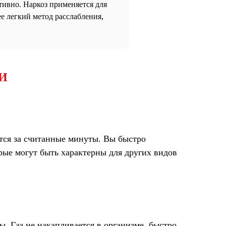
тивно. Наркоз применяется для
ее легкий метод расслабления,
И
ется за считанные минуты. Вы быстро
рые могут быть характерны для других видов
. Газ не накапливается в организме, быстро