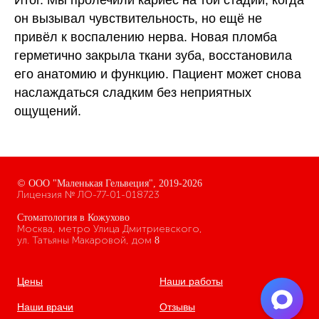
Итог.
Мы пролечили кариес на той стадии, когда
он вызывал чувствительность, но ещё не
привёл к воспалению нерва. Новая пломба
герметично закрыла ткани зуба, восстановила
его анатомию и функцию. Пациент может снова
наслаждаться сладким без неприятных
ощущений.
©
ООО "Маленькая Гельвеция",
2019-2026
Лицензия № ЛО-77-01-018723
Стоматология в Кожухово
Москва, метро Улица Дмитриевского,
ул. Татьяны Макаровой, дом
8
Цены
Наши работы
Наши врачи
Отзывы