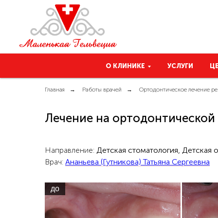
О КЛИНИКЕ
УСЛУГИ
Ц
Главная
→
Работы врачей
→
Ортодонтическое лечение ре
Лечение на ортодонтической 
Направление:
Детская стоматология, Детская 
Врач:
Ананьева (Гутникова) Татьяна Сергеевна
до