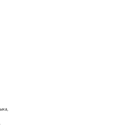
ыка,
.