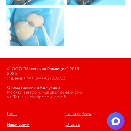
©
ООО "Маленькая Гельвеция",
2019-
2026
Лицензия № ЛО-77-01-018723
Стоматология в Кожухово
Москва, метро Улица Дмитриевского,
ул. Татьяны Макаровой, дом
8
Цены
Наши работы
Наши врачи
Отзывы