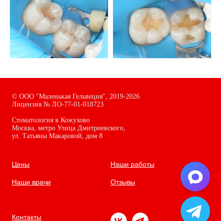
©
ООО "Маленькая Гельвеция",
2019-2026
Лицензия № ЛО-77-01-018723
Стоматология в Кожухово
Москва, метро Улица Дмитриевского,
ул. Татьяны Макаровой, дом
8
Цены
Наши работы
Наши врачи
Отзывы
Контакты