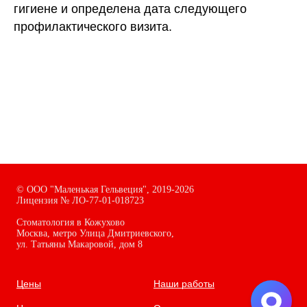
гигиене и определена дата следующего
профилактического визита.
©
ООО "Маленькая Гельвеция",
2019-2026
Лицензия № ЛО-77-01-018723
Стоматология в Кожухово
Москва, метро Улица Дмитриевского,
ул. Татьяны Макаровой, дом
8
Цены
Наши работы