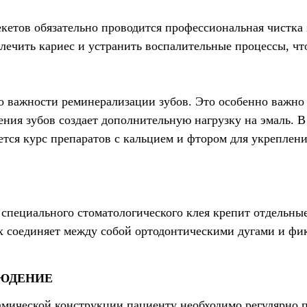
кетов обязательно проводится профессиональная чистка з
ечить кариес и устранить воспалительные процессы, что
о важности реминерализации зубов. Это особенно важно 
ния зубов создает дополнительную нагрузку на эмаль. В 
тся курс препаратов с кальцием и фтором для укреплени
специального стоматологического клея крепит отдельны
их соединяет между собой ортодонтическими дугами и фи
ЮДЕНИЕ
амической конструкции пациенту необходимо регулярно п