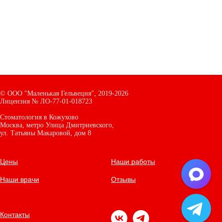
©
ООО "Маленькая Гельвеция",
2019-2026
Лицензия № ЛО-77-01-018723
Стоматология в Кожухово
Москва, метро Улица Дмитриевского,
ул. Татьяны Макаровой, дом
8
Цены
Наши работы
Наши врачи
Отзывы
Контакты