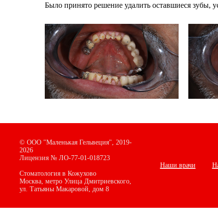
Было принято решение удалить оставшиеся зубы, у
©
ООО "Маленькая Гельвеция",
2019-
2026
Лицензия № ЛО-77-01-018723
Наши врачи
Н
Стоматология в Кожухово
Москва, метро Улица Дмитриевского,
ул. Татьяны Макаровой, дом
8