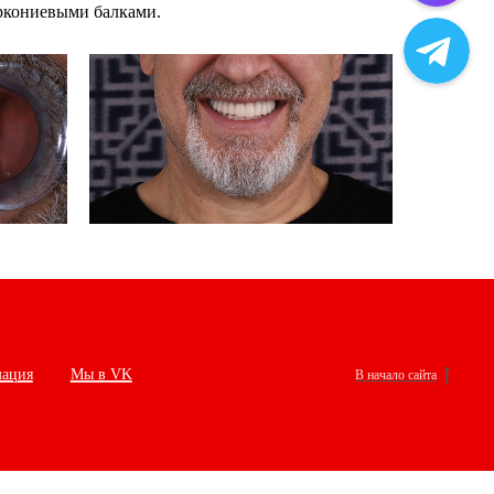
иркониевыми балками.
мация
Мы в VK
В начало сайта